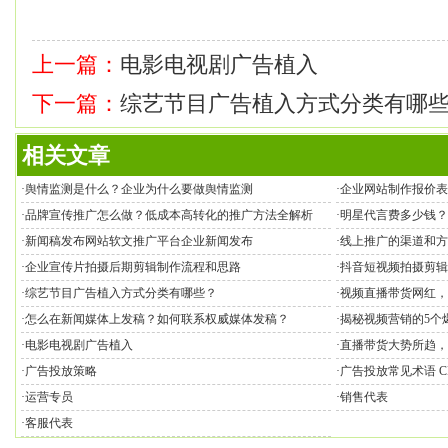
上一篇：
电影电视剧广告植入
下一篇：
综艺节目广告植入方式分类有哪
相关文章
·
舆情监测是什么？企业为什么要做舆情监测
·
企业网站制作报价表
·
品牌宣传推广怎么做？低成本高转化的推广方法全解析
·
明星代言费多少钱？
·
新闻稿发布网站软文推广平台企业新闻发布
·
线上推广的渠道和方
·
企业宣传片拍摄后期剪辑制作流程和思路
·
抖音短视频拍摄剪辑
·
综艺节目广告植入方式分类有哪些？
·
视频直播带货网红，
亿市场？
·
怎么在新闻媒体上发稿？如何联系权威媒体发稿？
·
揭秘视频营销的5个
·
电影电视剧广告植入
·
直播带货大势所趋，
·
广告投放策略
·
广告投放常见术语 CPM 
·
运营专员
·
销售代表
·
客服代表