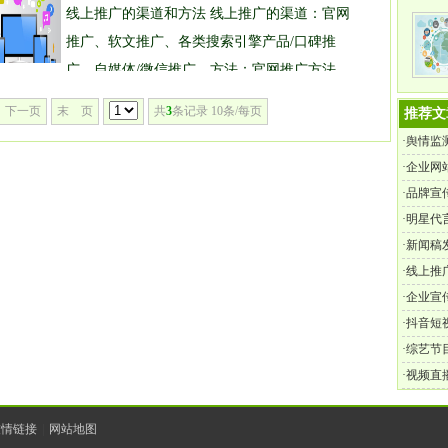
线上推广的渠道和方法 线上推广的渠道：官网
推广、软文推广、各类搜索引擎产品/口碑推
广、自媒体/微信推广。方法：官网推广方法
等。软文推广方法则是依靠...
下一页
末 页
共
3
条记录 10条/每页
推荐文
·
舆情监
·
企业网
·
品牌宣
全解析
·
明星代
公司指
·
新闻稿
·
线上推
·
企业宣
·
抖音短
·
综艺节
·
视频直
何成就
友情链接
|
网站地图