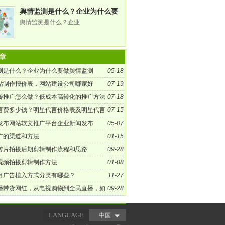
舆情监测是什么？企业为什么要
做舆情监测
舆情监测是什么？企业
章
测是什么？企业为什么要做舆情监测
05-18
站制作报价表，网站建设公司哪家好
07-19
传推广怎么做？低成本高转化的推广方法
07-18
言费多少钱？明星代言价格表及明星代言
07-15
南
发布网站软文推广平台企业新闻发布
05-07
广的渠道和方法
01-15
传片拍摄后期剪辑制作流程和思路
09-28
视频拍摄剪辑制作方法
01-08
目广告植入方式分类有哪些？
11-27
播带货网红，从电视购物到全民直播，如
09-28
千亿市场？
LANGUAGE
中国