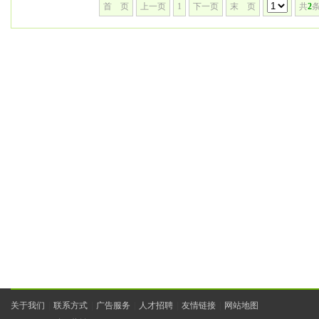
首 页
上一页
1
下一页
末 页
共
2
条
关于我们
|
联系方式
|
广告服务
|
人才招聘
|
友情链接
|
网站地图