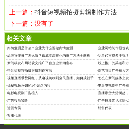
上一篇：
抖音短视频拍摄剪辑制作方法
下一篇：没有了
相关文章
·
舆情监测是什么？企业为什么要做舆情监测
·
企业网站制作报价表
·
品牌宣传推广怎么做？低成本高转化的推广方法全解析
·
明星代言费多少钱？
·
新闻稿发布网站软文推广平台企业新闻发布
·
线上推广的渠道和方
·
抖音短视频拍摄剪辑制作方法
·
综艺节目广告植入方
·
视频直播带货网红，从电视购物到全民直播，如何成就千
·
怎么在新闻媒体上发
亿市场？
·
揭秘视频营销的5个爆点内容
·
电影电视剧中广告植
·
电影电视剧广告植入
·
直播带货大势所趋，
·
广告投放策略
·
广告投放常见术语 CPM 
·
运营专员
·
销售代表
·
客服代表